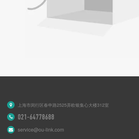
上海市闵行区春申路2525弄欧银集心大楼312室
021-64778688
service@ou-link.com