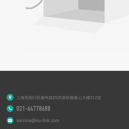
上海市闵行区春申路2525弄欧银集心大楼312室
021-64778688
service@ou-link.com