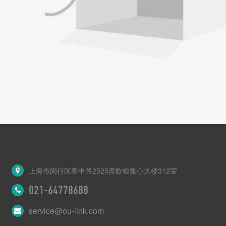
上海市闵行区春申路2525弄欧银集心大楼312室
021-64778688
service@ou-link.com