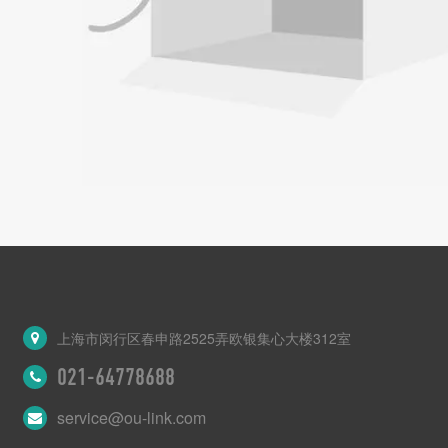
上海市闵行区春申路2525弄欧银集心大楼312室
021-64778688
service@ou-link.com