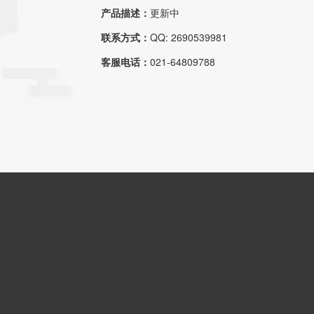
产品描述：
更新中
联系方式：
QQ: 2690539981
客服电话：
021-64809788