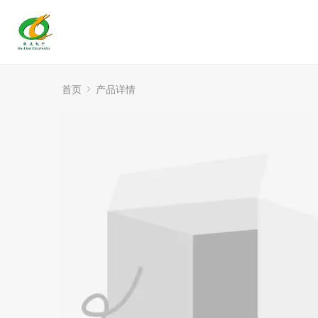
首页
产品详情