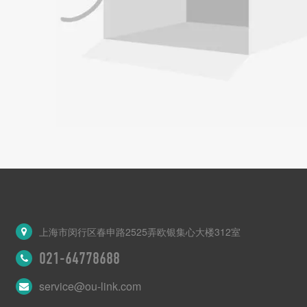
上海市闵行区春申路2525弄欧银集心大楼312室
021-64778688
service@ou-link.com